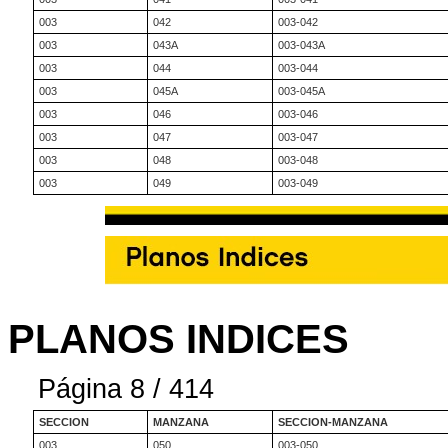
003
042
003-042
003
043A
003-043A
003
044
003-044
003
045A
003-045A
003
046
003-046
003
047
003-047
003
048
003-048
003
049
003-049
PLANOS INDICES
Página 8 / 414
SECCION
MANZANA
SECCION-MANZANA
003
050
003-050