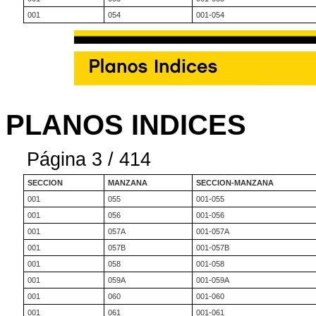
001
054
001-054
PLANOS INDICES
Página 3 / 414
SECCION
MANZANA
SECCION-MANZANA
001
055
001-055
001
056
001-056
001
057A
001-057A
001
057B
001-057B
001
058
001-058
001
059A
001-059A
001
060
001-060
001
061
001-061