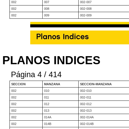
002
007
002-007
002
008
002-008
002
009
002-009
PLANOS INDICES
Página 4 / 414
SECCION
MANZANA
SECCION-MANZANA
002
010
002-010
002
011
002-011
002
012
002-012
002
013
002-013
002
014A
002-014A
002
014B
002-014B