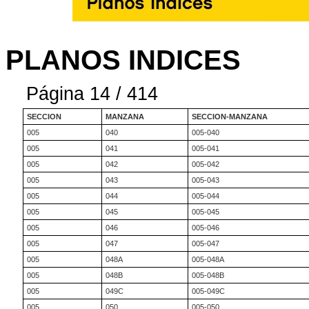
PLANOS INDICES
Página 14 / 414
SECCION
MANZANA
SECCION-MANZANA
005
040
005-040
005
041
005-041
005
042
005-042
005
043
005-043
005
044
005-044
005
045
005-045
005
046
005-046
005
047
005-047
005
048A
005-048A
005
048B
005-048B
005
049C
005-049C
005
050
005-050