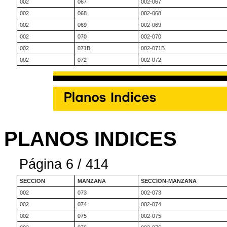
002
067
002-067
002
068
002-068
002
069
002-069
002
070
002-070
002
071B
002-071B
002
072
002-072
PLANOS INDICES
Página 6 / 414
SECCION
MANZANA
SECCION-MANZANA
002
073
002-073
002
074
002-074
002
075
002-075