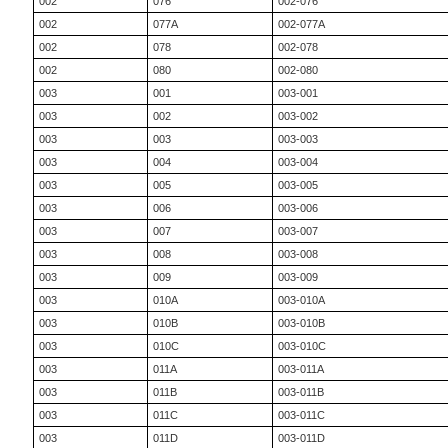
002
076
002-076
002
077A
002-077A
002
078
002-078
002
080
002-080
003
001
003-001
003
002
003-002
003
003
003-003
003
004
003-004
003
005
003-005
003
006
003-006
003
007
003-007
003
008
003-008
003
009
003-009
003
010A
003-010A
003
010B
003-010B
003
010C
003-010C
003
011A
003-011A
003
011B
003-011B
003
011C
003-011C
003
011D
003-011D