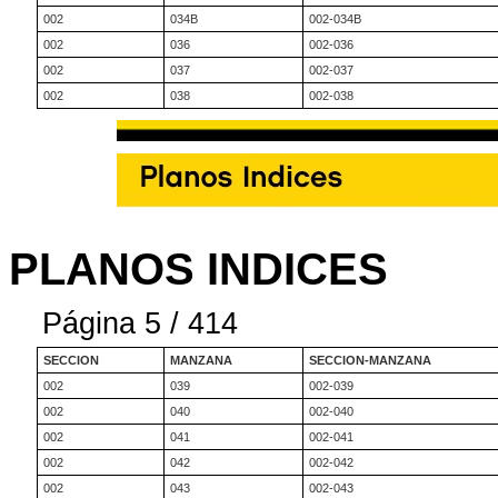
002
034B
002-034B
002
036
002-036
002
037
002-037
002
038
002-038
PLANOS INDICES
Página 5 / 414
SECCION
MANZANA
SECCION-MANZANA
002
039
002-039
002
040
002-040
002
041
002-041
002
042
002-042
002
043
002-043