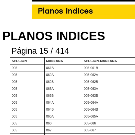
PLANOS INDICES
Página 15 / 414
SECCION
MANZANA
SECCION-MANZANA
005
061B
005-061B
005
062A
005-062A
005
062B
005-062B
005
063A
005-063A
005
063B
005-063B
005
064A
005-064A
005
064B
005-064B
005
065A
005-065A
005
066
005-066
005
067
005-067