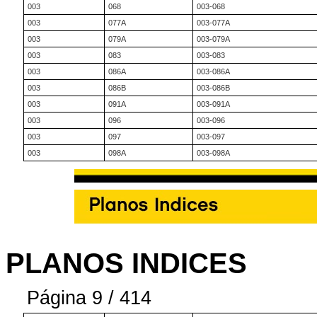
003
068
003-068
003
077A
003-077A
003
079A
003-079A
003
083
003-083
003
086A
003-086A
003
086B
003-086B
003
091A
003-091A
003
096
003-096
003
097
003-097
003
098A
003-098A
PLANOS INDICES
Página 9 / 414