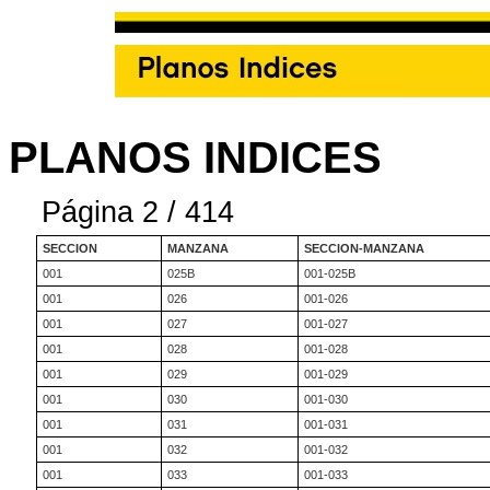
PLANOS INDICES
Página 2 / 414
SECCION
MANZANA
SECCION-MANZANA
001
025B
001-025B
001
026
001-026
001
027
001-027
001
028
001-028
001
029
001-029
001
030
001-030
001
031
001-031
001
032
001-032
001
033
001-033