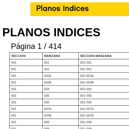
PLANOS INDICES
Página 1 / 414
SECCION
MANZANA
SECCION-MANZANA
001
001
001-001
001
002
001-002
001
003A
001-003A
001
003B
001-003B
001
004
001-004
001
005
001-005
001
006
001-006
001
007A
001-007A
001
007B
001-007B
001
008
001-008
001
009
001-009