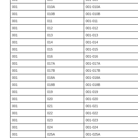
001
010A
001-010A
001
010B
001-010B
001
011
001-011
001
012
001-012
001
013
001-013
001
014
001-014
001
015
001-015
001
016
001-016
001
017A
001-017A
001
017B
001-017B
001
018A
001-018A
001
018B
001-018B
001
019
001-019
001
020
001-020
001
021
001-021
001
022
001-022
001
023
001-023
001
024
001-024
001
025A
001-025A