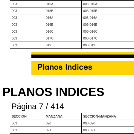
003
015A
003-015A
003
015B
003-015B
003
016A
003-016A
003
016B
003-016B
003
016C
003-016C
003
017C
003-017C
003
019
003-019
PLANOS INDICES
Página 7 / 414
SECCION
MANZANA
SECCION-MANZANA
003
020
003-020
003
021
003-021